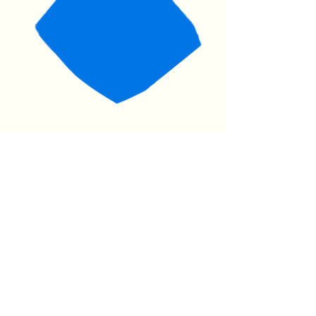
Devenir bénévole
S'inscrire
Le guide du citoyen engagé
Se former gratuitement
Je fais un don
Paris en Compagnie
Qui sommes-nous ?
Comment ça marche ?
Nos rapports d'activité
Nous contacter
Etre accompagnée.e