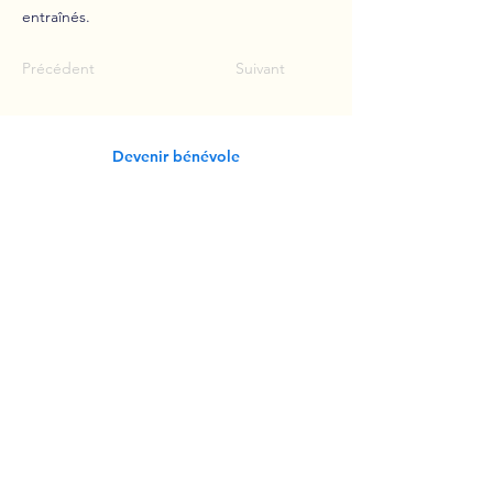
entraînés.
Précédent
Suivant
Devenir bénévole
S'inscrire
Le guide du citoyen engagé
Se former gratuitement
Je fais un don
Paris en Compagnie
Qui sommes-nous ?
Comment ça marche ?
Nos rapports d'activité
Nous contacter
Etre accompagnée.e
Je souhaite être accompagné.e
Nos exemples
d’accompagnements