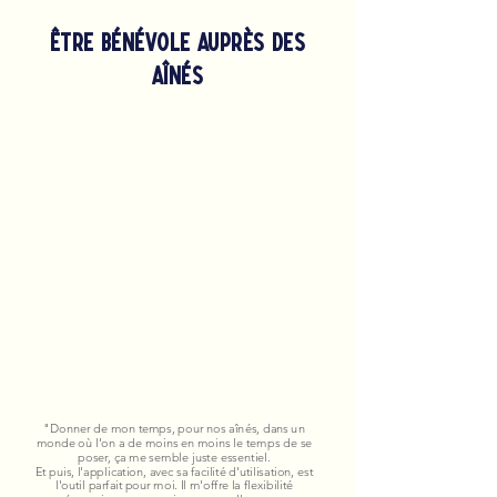
être bénévole auprès des
aînés
"Donner de mon temps, pour nos aînés, dans un
monde où l'on a de moins en moins le temps de se
poser, ça me semble juste essentiel.
Et puis, l'application, avec sa facilité d'utilisation, est
l'outil parfait pour moi. Il m'offre la flexibilité