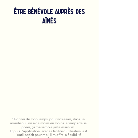
être bénévole auprès des
aînés
"Donner de mon temps, pour nos aînés, dans un
monde où l'on a de moins en moins le temps de se
poser, ça me semble juste essentiel.
Et puis, l'application, avec sa facilité d'utilisation, est
l'outil parfait pour moi. Il m'offre la flexibilité